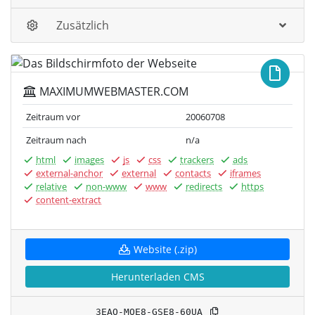
Zusätzlich
MAXIMUMWEBMASTER.COM
Zeitraum vor
20060708
Zeitraum nach
n/a
html
images
js
css
trackers
ads
external-anchor
external
contacts
iframes
relative
non-www
www
redirects
https
content-extract
Website (.zip)
Herunterladen CMS
3EAO-MQE8-GSE8-60UA