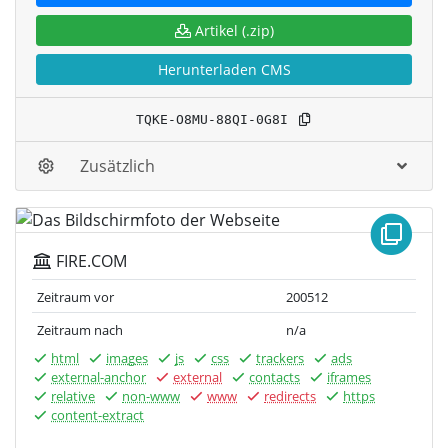
Artikel (.zip)
Herunterladen CMS
TQKE-O8MU-88QI-0G8I
Zusätzlich
FIRE.COM
Zeitraum vor
200512
Zeitraum nach
n/a
html
images
js
css
trackers
ads
external-anchor
external
contacts
iframes
relative
non-www
www
redirects
https
content-extract