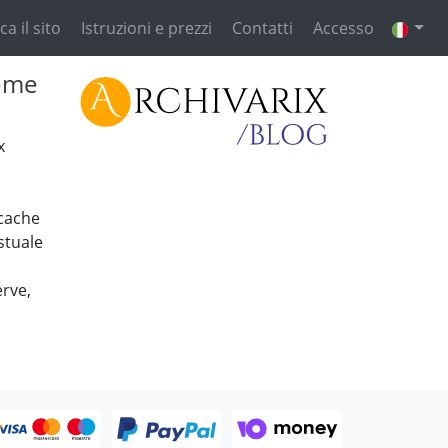
ca il sito
Istruzioni e prezzi
Contatti
Accesso
rome
x
 cache
stuale
erve,