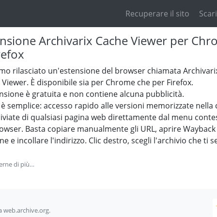
Recuperare il sito
Scari
ensione Archivarix Cache Viewer per Ch
refox
mo rilasciato un'estensione del browser chiamata Archivari
Viewer. È disponibile sia per Chrome che per Firefox.
nsione è gratuita e non contiene alcuna pubblicità.
 è semplice: accesso rapido alle versioni memorizzate nella
hiviate di qualsiasi pagina web direttamente dal menu conte
rowser. Basta copiare manualmente gli URL, aprire Wayback
e e incollare l'indirizzo. Clic destro, scegli l'archivio che ti s
erne di più…
da web.archive.org.