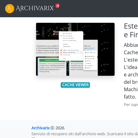
Est
e Fi
Abbia
Cache 
L'este
L'idea
e arc
del b
CACHE VIEWER
Machin
fatto.
Per sap
Archivarix
2026
.
Servizio di recupero siti dall'archivio web. Scaricate il sito 