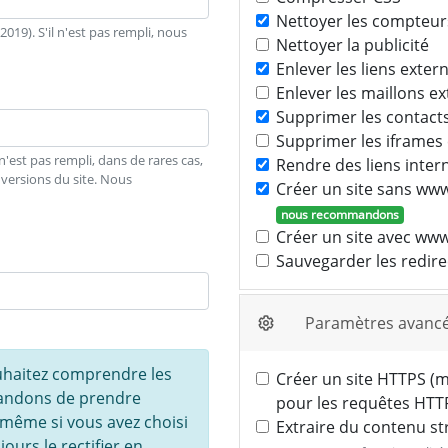
Nettoyer les compteurs
19). S'il n'est pas rempli, nous
Nettoyer la publicité
Enlever les liens exter
Enlever les maillons e
Supprimer les contacts
Supprimer les iframes
est pas rempli, dans de rares cas,
Rendre des liens intern
versions du site. Nous
Créer un site sans www.
nous recommandons
Créer un site avec www.
Sauvegarder les redire
Paramètres avanc
ouhaitez comprendre les
Créer un site HTTPS (me
andons de prendre
pour les requêtes HTT
 même si vous avez choisi
Extraire du contenu s
urs le rectifier en