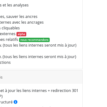
 et les analyses
nes, sauver les ancres
xternes avec les ancrages
 cliquables
 externes
alpha
es relatifs
nous recommandons
 (tous les liens internes seront mis à jour)
 (tous les liens internes seront mis à jour)
ctions
és
t à jour les liens internes + redirection 301
P)
tructuré