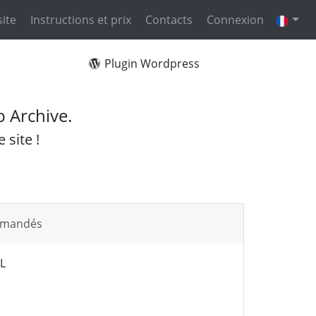
site
Instructions et prix
Contacts
Connexion
Plugin Wordpress
b Archive.
 site !
mmandés
L